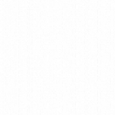
Door op Demo downloaden te klikken, bevestigt u dat u
akkoord gaat met onze
Gebruiksvoorwaarden.